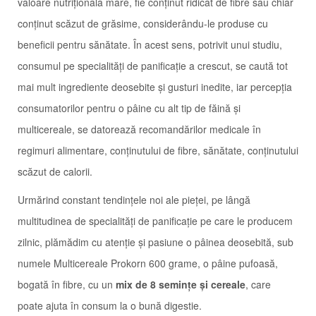
valoare nutrițională mare, fie conținut ridicat de fibre sau chiar
conținut scăzut de grăsime, considerându-le produse cu
beneficii pentru sănătate. În acest sens, potrivit unui studiu,
consumul pe specialități de panificație a crescut, se caută tot
mai mult ingrediente deosebite și gusturi inedite, iar percepția
consumatorilor pentru o pâine cu alt tip de făină și
multicereale, se datorează recomandărilor medicale în
regimuri alimentare, conținutului de fibre, sănătate, conținutului
scăzut de calorii.
Urmărind constant tendințele noi ale pieței, pe lângă
multitudinea de specialități de panificație pe care le producem
zilnic, plămădim cu atenție și pasiune o pâinea deosebită, sub
numele Multicereale Prokorn 600 grame, o pâine pufoasă,
bogată în fibre, cu un
mix de 8 semințe și cereale
, care
poate ajuta în consum la o bună digestie.