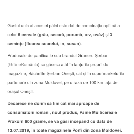
Gustul unic al acestei pâini este dat de combinația optimă a
celor
5 cereale (grâu, secară, porumb, orz, ovăz)
și
3
semințe (floarea soarelui, in, susan)
.
Produsele de panificație sub brandul Granero Șerban
(
GrâneRo
mânia) se găsesc atât în lanțurile proprii de
magazine, Băcăniile Șerban Onești, cât și în supermarketurile
partenere din zona Moldovei, pe o rază de 100 km față de
orașul Onești.
Deoarece ne dorim să fim cât mai aproape de
consumatorii români, noul produs, Pâine Multicereale
Prokorn 600 grame, se va găsi începând cu data de
13.07.2019, în toate magazinele Porfi din zona Moldovei.