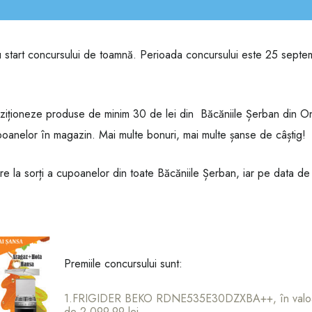
 start concursului de toamnă. Perioada concursului este 25 septe
chiziționeze produse de minim 30 de lei din Băcăniile Șerban din On
poanelor în magazin. Mai multe bonuri, mai multe șanse de câștig!
ere la sorți a cupoanelor din toate Băcăniile Șerban, iar pe data de
Premiile concursului sunt:
1.FRIGIDER BEKO RDNE535E30DZXBA++, în valo
de 2.099,99 lei