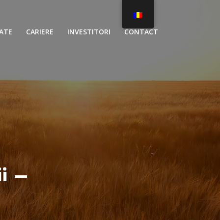
ATE
CARIERE
INVESTITORI
CONTACT
i –