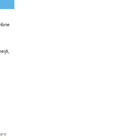
mbrie
ești,
are