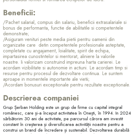
Beneficii:
/Pachet salarial, compus din salariu, beneficii extrasalariale si
bonus de performanta, functie de abilitatile si competentele
demonstrate;
/Asiguram venituri peste media pietii pentru oamenii din
organizatie care detin competentele profesionale asteptate,
completate cu angajament, loialitate, spirit de echipa,
impartasirea cunostintelor si mentorat, aliniere la valorile
noastre. Ii valorizam construind impreuna harta carierei. Le
acordam vizibilitate si autonomie in actiuni. Le acordam timp si
resurse pentru procesul de dezvoltare continua. Le suntem
aproape in momentele importante ale vietii;
/Acordam bonusuri exceptionale pentru rezultate exceptionale.
Descrierea companiei
Grup Șerban Holding este un grup de firme cu capital integral
românesc, care și-a început activitatea în Onești, în 1994. In 2024
sărbătorim 30 ani de activitate, pe parcursul cărora am investit
constant în creșterea și diversificarea activității noastre pentru a
construi un brand de încredere și sustenabil. Dezvoltarea durabilă