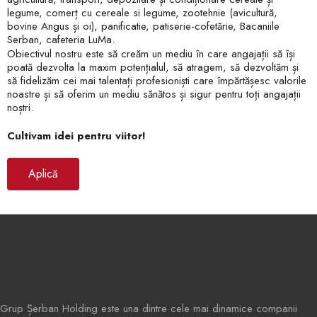
legume, comerț cu cereale si legume, zootehnie (avicultură,
bovine Angus și oi), panificatie, patiserie-cofetărie, Bacaniile
Serban, cafeteria LuMa.
Obiectivul nostru este să creăm un mediu în care angajații să își
poată dezvolta la maxim potențialul, să atragem, să dezvoltăm și
să fidelizăm cei mai talentați profesioniști care împărtășesc valorile
noastre și să oferim un mediu sănătos și sigur pentru toți angajații
noștri.
Cultivam idei pentru viitor!
Aplică
Grup Șerban Holding este una dintre cele mai dinamice companii