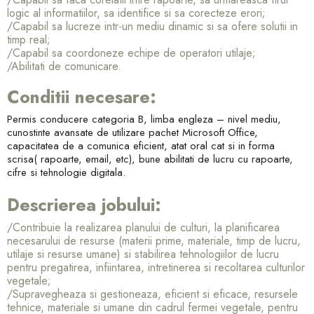
logic al informatiilor, sa identifice si sa corecteze erori;
/Capabil sa lucreze intr-un mediu dinamic si sa ofere solutii in
timp real;
/Capabil sa coordoneze echipe de operatori utilaje;
/Abilitati de comunicare.
Conditii necesare
:
Permis conducere categoria B, limba engleza – nivel mediu,
cunostinte avansate de utilizare pachet Microsoft Office,
capacitatea de a comunica eficient, atat oral cat si in forma
scrisa( rapoarte, email, etc), bune abilitati de lucru cu rapoarte,
cifre si tehnologie digitala.
Descrierea jobului:
/Contribuie la realizarea planului de culturi, la planificarea
necesarului de resurse (materii prime, materiale, timp de lucru,
utilaje si resurse umane) si stabilirea tehnologiilor de lucru
pentru pregatirea, infiintarea, intretinerea si recoltarea culturilor
vegetale;
/Supravegheaza si gestioneaza, eficient si eficace, resursele
tehnice, materiale si umane din cadrul fermei vegetale, pentru