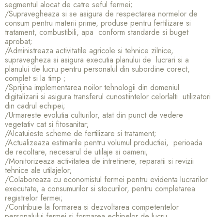
segmentul alocat de catre seful fermei;
/Supravegheaza si se asigura de respectarea normelor de
consum pentru materii prime, produse pentru fertilizare si
tratament, combustibili, apa conform standarde si buget
aprobat;
/Administreaza activitatile agricole si tehnice zilnice,
supravegheza si asigura executia planului de lucrari si a
planului de lucru pentru personalul din subordine corect,
complet si la timp ;
/Sprijina implementarea noilor tehnologii din domeniul
digitalizarii si asigura transferul cunostiintelor celorlalti utilizatori
din cadrul echipei;
/Urmareste evolutia culturilor, atat din punct de vedere
vegetativ cat si fitosanitar;
/Alcatuieste scheme de fertilizare si tratament;
/Actualizeaza estimarile pentru volumul productiei, perioada
de recoltare, necesarul de utilaje si oameni;
/Monitorizeaza activitatea de intretinere, reparatii si revizii
tehnice ale utilajelor;
/Colaboreaza cu economistul fermei pentru evidenta lucrarilor
executate, a consumurilor si stocurilor, pentru completarea
registrelor fermei;
/Contribuie la formarea si dezvoltarea competentelor
personalului fermei si formarea echipelor de lucru.