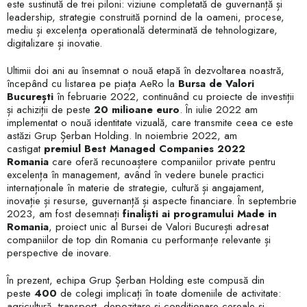
este sustinută de trei piloni: viziune completată de guvernanță și
leadership, strategie construită pornind de la oameni, procese,
mediu și excelența operatională determinată de tehnologizare,
digitalizare și inovatie.
Ultimii doi ani au însemnat o nouă etapă în dezvoltarea noastră,
începând cu listarea pe piața AeRo la
Bursa de Valori
București
în februarie 2022, continuând cu proiecte de investiții
și achiziții de peste
20 milioane euro
. În iulie 2022 am
implementat o nouă identitate vizuală, care transmite ceea ce este
astăzi Grup Șerban Holding. In noiembrie 2022, am
castigat
premiul Best Managed Companies 2022
Romania
care oferă recunoaștere companiilor private pentru
excelența în management, având în vedere bunele practici
internaționale în materie de strategie, cultură și angajament,
inovație și resurse, guvernanță și aspecte financiare. În septembrie
2023, am fost desemnați
finaliști ai programului Made in
Romania
, proiect unic al Bursei de Valori București adresat
companiilor de top din Romania cu performanțe relevante și
perspective de inovare.
În prezent, echipa Grup Șerban Holding este compusă din
peste
400
de colegi implicați în toate domeniile de activitate:
agricultură, transport, depozitare și condiționare cereale și