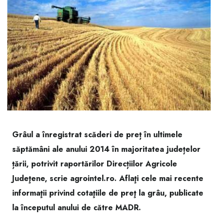
Grâul a înregistrat scăderi de preț în ultimele
săptămâni ale anului 2014 în majoritatea județelor
țării, potrivit raportărilor Direcțiilor Agricole
Judeţene, scrie
agrointel.ro
. Aflaţi cele mai recente
informaţii privind cotaţiile de preţ la grâu, publicate
la începutul anului de către MADR.