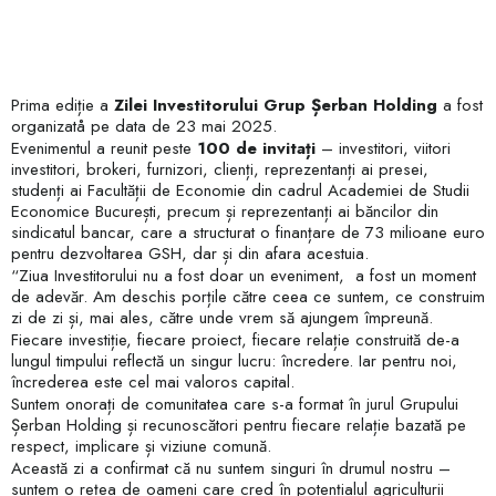
Prima ediție a
Zilei Investitorului Grup Șerban Holding
a fost
organizatå pe data de
23 mai 2025
.
Evenimentul a reunit peste
100 de invitați
– investitori, viitori
investitori, brokeri, furnizori, clienți, reprezentanți ai presei,
studenți ai Facultății de Economie din cadrul Academiei de Studii
Economice București, precum și reprezentanți ai băncilor din
sindicatul bancar, care a structurat o finanțare de 73 milioane euro
pentru dezvoltarea GSH, dar și din afara acestuia.
“Ziua Investitorului nu a fost doar un eveniment, a fost un moment
de adevăr. Am deschis porțile către ceea ce suntem, ce construim
zi de zi și, mai ales, către unde vrem să ajungem împreună.
Fiecare investiție, fiecare proiect, fiecare relație construită de-a
lungul timpului reflectă un singur lucru: încredere. Iar pentru noi,
încrederea este cel mai valoros capital.
Suntem onorați de comunitatea care s-a format în jurul Grupului
Șerban Holding și recunoscători pentru fiecare relație bazată pe
respect, implicare și viziune comună.
Această zi a confirmat că nu suntem singuri în drumul nostru –
suntem o rețea de oameni care cred în potențialul agriculturii