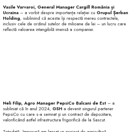
Vasile Varvaroi, General Manager Cargill România și
Ucraina
– a vorbit despre importanța relației cu
Grupul Șerban
Holding
, subliniind că acesta își respectă mereu contractele,
inclusiv cele de ordinul sutelor de milioane de lei – un lucru care
reflectă valoarea intangibilă imensă a companiei.
Neli Filip, Agro Manager PepsiCo Balcani de Est
– a
subliniat că în anul 2024,
GSH
a devenit singurul partener
PepsiCo cu care s-a semnat și un contract de depozitare,
valorificând astfel infrastructura frigorifică de la Sascut.
Totodată, împreună am lansat un proiect de agricultură