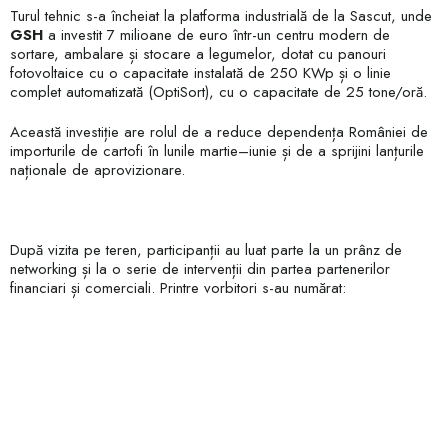
Turul tehnic s-a încheiat la platforma industrială de la Sascut, unde
GSH
a investit 7 milioane de euro într-un centru modern de
sortare, ambalare și stocare a legumelor, dotat cu panouri
fotovoltaice cu o capacitate instalată de 250 KWp și o linie
complet automatizată (OptiSort), cu o capacitate de 25 tone/oră.
Această investiție are rolul de a reduce dependența României de
importurile de cartofi în lunile martie–iunie și de a sprijini lanțurile
naționale de aprovizionare.
După vizita pe teren, participanții au luat parte la un prânz de
networking și la o serie de intervenții din partea partenerilor
financiari și comerciali. Printre vorbitori s-au numărat: