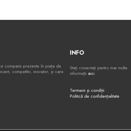
INFO
ce companii prezente în piața de
Stați conectați pentru mai multe
ient, competitiv, inovator, și care
informații
aici.
Termenii și condiții
Politică de confidențialitate