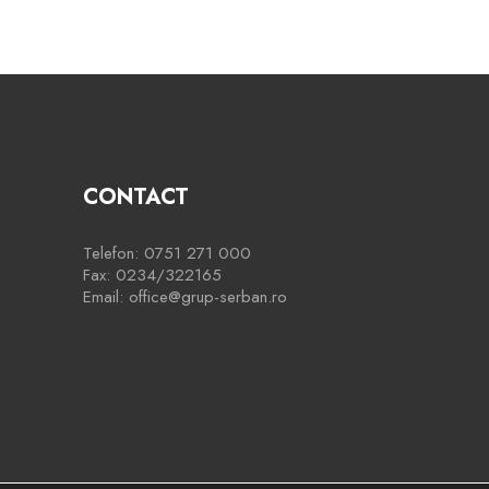
CONTACT
Telefon: 0751 271 000
Fax: 0234/322165
Email: office@grup-serban.ro