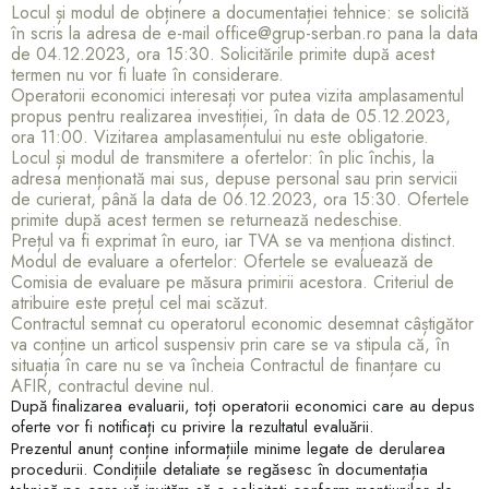
Locul și modul de obținere a documentației tehnice: se solicită
în scris la adresa de e-mail office@grup-serban.ro pana la data
de 04.12.2023, ora 15:30. Solicitările primite după acest
termen nu vor fi luate în considerare.
Operatorii economici interesați vor putea vizita amplasamentul
propus pentru realizarea investiției, în data de 05.12.2023,
ora 11:00. Vizitarea amplasamentului nu este obligatorie.
Locul și modul de transmitere a ofertelor: în plic închis, la
adresa menționată mai sus, depuse personal sau prin servicii
de curierat, până la data de 06.12.2023, ora 15:30. Ofertele
primite după acest termen se returnează nedeschise.
Prețul va fi exprimat în euro, iar TVA se va menționa distinct.
Modul de evaluare a ofertelor: Ofertele se evaluează de
Comisia de evaluare pe măsura primirii acestora. Criteriul de
atribuire este prețul cel mai scăzut.
Contractul semnat cu operatorul economic desemnat câștigător
va conține un articol suspensiv prin care se va stipula că, în
situația în care nu se va încheia Contractul de finanțare cu
AFIR, contractul devine nul.
După finalizarea evaluarii, toți operatorii economici care au depus
oferte vor fi notificați cu privire la rezultatul evaluării.
Prezentul anunț conține informațiile minime legate de derularea
procedurii. Condițiile detaliate se regăsesc în documentația