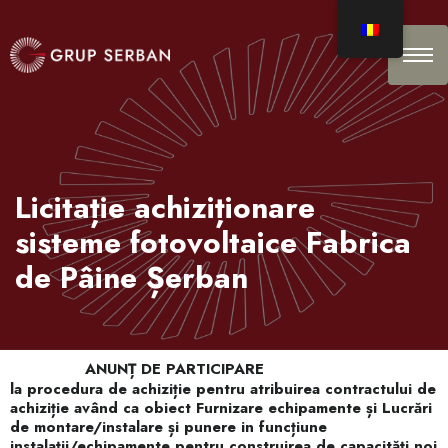
Licitație achiziționare
sisteme fotovoltaice Fabrica
de Pâine Șerban
ANUNȚ DE PARTICIPARE
la procedura de achiziție pentru atribuirea contractului de
achiziție având ca obiect Furnizare echipamente și Lucrări
de montare/instalare și punere in funcțiune
instalaţii/echipamente pentru construirea de capacități noi