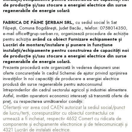
de producție și/sau stocare a energiei electrice din surse
regenerabile de energie solară
FABRICA DE PÂINE ŞERBAN SRL,
cu sediul social în Sat
Filipeşti, Comuna Bogdăneşti, Judet Bacău., telefon: 0758014350,
e-mail office@grup-serban.ro, organizează procedura de achiziție
pentru achiziția
având ca obiect Furnizare echipamente și
Lucrări de montare/instalare și punere in funcțiune
instalaţii/echipamente pentru construirea de capacități noi
de producție și/sau stocare a energiei electrice din surse
regenerabile de energie solară.
Prezenta procedură este organizată în vederea depunerii unei
oferte concurențiale în cadrul Schemei de ajutor privind sprijinirea
investiţiilor în noi capacităţi de producere a energiei electrice
produsă din surse regenerabile pentru autoconsumul
întreprinderilor din cadrul sectorului agricol și industriei alimentare.
Astfel, invităm operatorii economici interesați să transmită oferte de
preț, cu respectarea următoarelor condiții:
Ofertanții vor avea cod CAEN autorizat la sediul social/punct
de lucru/terți, corespunzător cu obiectul contractului ce
urmează a fi incheiat, respectiv 4652 Comert cu ridicata de
componente și echipamente electronice și de telecomunicații și
4321 Lucrări de instalații electrice.