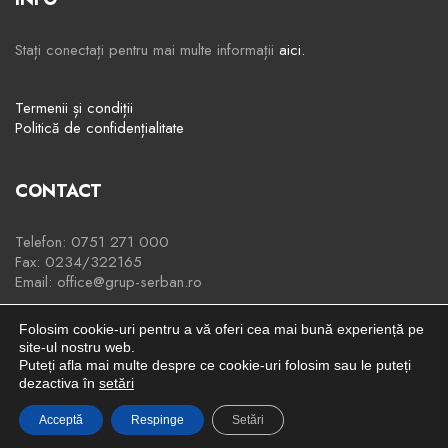
Stați conectați pentru mai multe informații
aici.
Termenii și condiții
Politică de confidențialitate
CONTACT
Telefon: 0751 271 000
Fax: 0234/322165
Email: office@grup-serban.ro
Folosim cookie-uri pentru a vă oferi cea mai bună experiență pe
site-ul nostru web.
Puteți afla mai multe despre ce cookie-uri folosim sau le puteți
© Copyright Grup Serban
dezactiva în
setări
Acceptă
Respinge
Setări