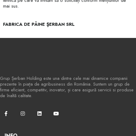
tehnică pe care vă invităm să o solicitați conform mențiunilor de
mai sus.
FABRICA DE PÂINE ŞERBAN SRL
Grup Șerban Holding este una dintre cele mai dinamice companii
prezente în piața de agribusiness din România. Suntem un grup de
firme eficient, competitiv, inovator, și care asigură servicii si produse
de înaltă calitate.
INFO