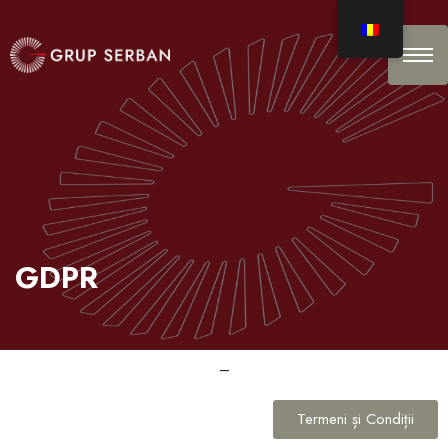
GDPR
–
Termeni și Condiții