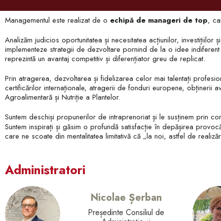
Managementul este realizat de o
echipă de manageri de top
, c
Analizăm judicios oportunitatea și necesitatea acțiunilor, investițiil
implementeze strategii de dezvoltare pornind de la o idee indiferen
reprezintă un avantaj competitiv și diferențiator greu de replicat.
Prin atragerea, dezvoltarea și fidelizarea celor mai talentați profesi
certificărilor internaționale, atragerii de fonduri europene, obținerii av
Agroalimentară și Nutriție a Plantelor.
Suntem deschiși propunerilor de intraprenoriat și le susținem prin cons
Suntem inspirați și găsim o profundă satisfacție în depășirea provocă
care ne scoate din mentalitatea limitativă că „la noi, astfel de realiză
Administratori
Nicolae Șerban
Președinte Consiliul de