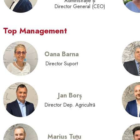
Administrație și
Director General (CEO)
Top Management
Oana Barna
Director Suport
Jan Borș
Director Dep. Agricultră
Marius Tuțu