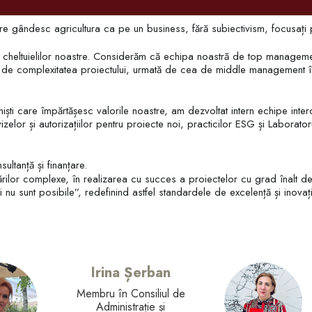
are gândesc
agricultura ca pe un business
, fără subiectivism, focusați p
or și cheltuielilor noastre. Considerăm că echipa noastră de top managem
t de complexitatea proiectului, urmată de cea de middle management î
oniști care împărtășesc valorile noastre, am dezvoltat intern echipe int
izelor și autorizațiilor pentru proiecte noi, practicilor ESG și Laboratorul
ultanță și finanțare.
rilor complexe, în realizarea cu succes a proiectelor cu grad înalt de 
ri nu sunt posibile”, redefinind astfel standardele de excelență și inova
Irina Șerban
Membru în Consiliul de
Administrație și