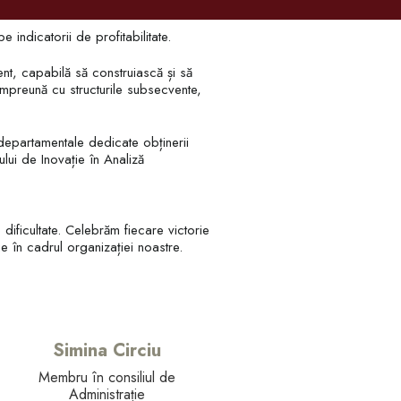
e indicatorii de profitabilitate.
ent, capabilă să construiască și să
mpreună cu structurile subsecvente,
erdepartamentale dedicate obținerii
ui de Inovație în Analiză
dificultate. Celebrăm fiecare victorie
ție în cadrul organizației noastre.
Simina Circiu
Membru în consiliul de
Administrație