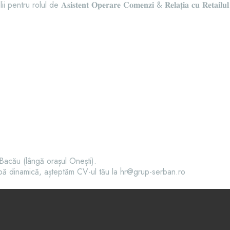
𝐀𝐬𝐢𝐬𝐭𝐞𝐧𝐭 𝐎𝐩𝐞𝐫𝐚𝐫𝐞 𝐂𝐨𝐦𝐞𝐧𝐳𝐢 & 𝐑𝐞𝐥𝐚𝐭̦𝐢𝐚 𝐜𝐮 𝐑𝐞𝐭𝐚𝐢𝐥𝐮𝐥
ACTIVITĂȚI
PRODUSE
ACHIZIȚII
INFO
SUSTENABILIT
d. Bacău (lângă orașul Onești).
hipă dinamică, așteptăm CV-ul tău la hr@grup-serban.ro