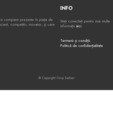
INFO
ce companii prezente în piața de
Stați conectați pentru mai multe
ient, competitiv, inovator, și care
informații
aici.
Termenii și condiții
Politică de confidențialitate
© Copyright Grup Serban