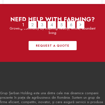
NEED HELP WITH FARMING?
1
2
3
4
5
6
Growing community by inspiring healthy, whole, abundant
living
REQUEST A QUOTE
Grup Șerban Holding este una dintre cele mai dinamice companii
prezente în piața de agribusiness din România. Suntem un grup de
firme eficient, competitiv, inovator, și care asigură servicii si produse