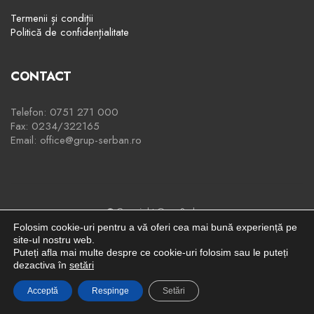
Termenii și condiții
Politică de confidențialitate
CONTACT
Telefon: 0751 271 000
Fax: 0234/322165
Email: office@grup-serban.ro
© Copyright Grup Serban
Folosim cookie-uri pentru a vă oferi cea mai bună experiență pe
site-ul nostru web.
Puteți afla mai multe despre ce cookie-uri folosim sau le puteți
dezactiva în
setări
Acceptă
Respinge
Setări